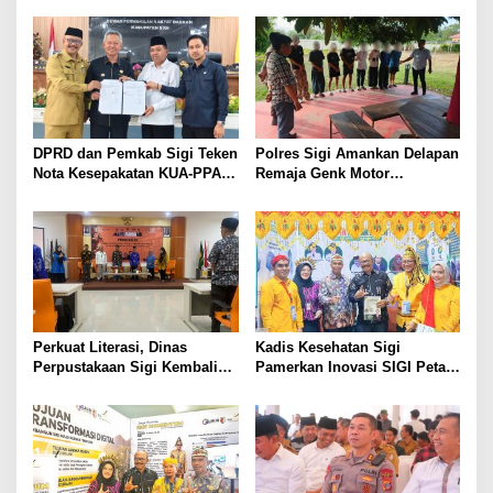
a
s
i
p
o
s
DPRD dan Pemkab Sigi Teken
Polres Sigi Amankan Delapan
Nota Kesepakatan KUA-PPAS
Remaja Genk Motor
APBD 2027
Pascaperselisihan di Jalan
Lando Kalukubula
Perkuat Literasi, Dinas
Kadis Kesehatan Sigi
Perpustakaan Sigi Kembali
Pamerkan Inovasi SIGI Petani
Usulkan Gedung Layanan
Sehat Merah Putih di PKN
Baru
Tingkat II LAN Makassar