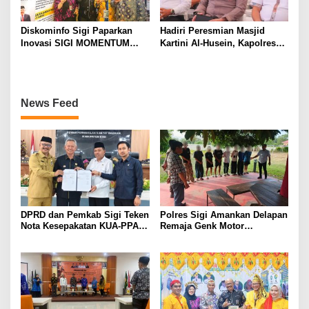
Diskominfo Sigi Paparkan
Hadiri Peresmian Masjid
Inovasi SIGI MOMENTUM
Kartini Al-Husein, Kapolres
Pada Pameran dan Seminar
Sigi Ajak Perkuat Kerukunan
Implementasi Proyek
dan Persatuan
Perubahan PKN Tingkat II
Lan Makassar
News Feed
DPRD dan Pemkab Sigi Teken
Polres Sigi Amankan Delapan
Nota Kesepakatan KUA-PPAS
Remaja Genk Motor
APBD 2027
Pascaperselisihan di Jalan
Lando Kalukubula