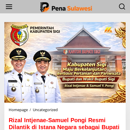
L
e
w
a
t
i
k
e
k
o
n
t
e
n
Homepage
/
Uncategorized
R
i
Rizal Intjenae-Samuel Pongi Resmi
z
a
Dilantik di Istana Negara sebagai Bupati