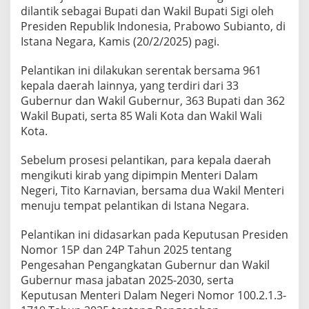
i
dilantik sebagai Bupati dan Wakil Bupati Sigi oleh
D
Presiden Republik Indonesia, Prabowo Subianto, di
i
Istana Negara, Kamis (20/2/2025) pagi.
l
a
n
Pelantikan ini dilakukan serentak bersama 961
t
kepala daerah lainnya, yang terdiri dari 33
i
Gubernur dan Wakil Gubernur, 363 Bupati dan 362
k
Wakil Bupati, serta 85 Wali Kota dan Wakil Wali
d
i
Kota.
I
s
Sebelum prosesi pelantikan, para kepala daerah
t
mengikuti kirab yang dipimpin Menteri Dalam
a
Negeri, Tito Karnavian, bersama dua Wakil Menteri
n
a
menuju tempat pelantikan di Istana Negara.
N
e
Pelantikan ini didasarkan pada Keputusan Presiden
g
Nomor 15P dan 24P Tahun 2025 tentang
a
Pengesahan Pengangkatan Gubernur dan Wakil
r
a
Gubernur masa jabatan 2025-2030, serta
s
Keputusan Menteri Dalam Negeri Nomor 100.2.1.3-
e