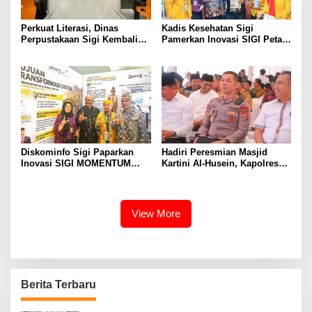
Perkuat Literasi, Dinas
Kadis Kesehatan Sigi
Perpustakaan Sigi Kembali
Pamerkan Inovasi SIGI Petani
Usulkan Gedung Layanan
Sehat Merah Putih di PKN
Baru
Tingkat II LAN Makassar
Diskominfo Sigi Paparkan
Hadiri Peresmian Masjid
Inovasi SIGI MOMENTUM
Kartini Al-Husein, Kapolres
Pada Pameran dan Seminar
Sigi Ajak Perkuat Kerukunan
Implementasi Proyek
dan Persatuan
Perubahan PKN Tingkat II
Lan Makassar
View More
Berita Terbaru