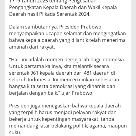
1719 Tahun 2025 tentang Pengesahan
b
Pengangkatan Kepala Daerah dan Wakil Kepala
a
g
Daerah hasil Pilkada Serentak 2024.
a
i
Dalam sambutannya, Presiden Prabowo
B
menyampaikan ucapan selamat dan mengingatkan
u
bahwa kepala daerah yang dilantik telah menerima
p
a
amanah dari rakyat.
t
i
“Hari ini adalah momen bersejarah bagi Indonesia.
d
Untuk pertama kalinya, kita melantik secara
a
serentak 961 kepala daerah dari 481 daerah di
n
W
seluruh Indonesia. Ini mencerminkan kebesaran
a
bangsa kita serta demokrasi yang dinamis dan
k
berjalan dengan baik,” ujar Prabowo.
i
l
Presiden juga menegaskan bahwa kepala daerah
B
u
yang terpilih harus menjadi pelayan rakyat dan
p
bekerja untuk kepentingan masyarakat, tanpa
a
memandang latar belakang politik, agama, maupun
t
suku.
i