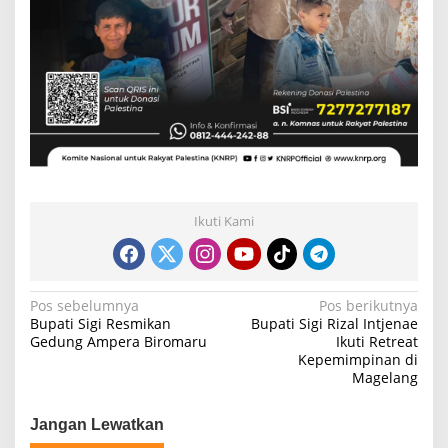
Ikuti Kami
N
Pos sebelumnya
Pos berikutnya
Bupati Sigi Resmikan
Bupati Sigi Rizal Intjenae
a
Gedung Ampera Biromaru
Ikuti Retreat
Kepemimpinan di
v
Magelang
i
g
Jangan Lewatkan