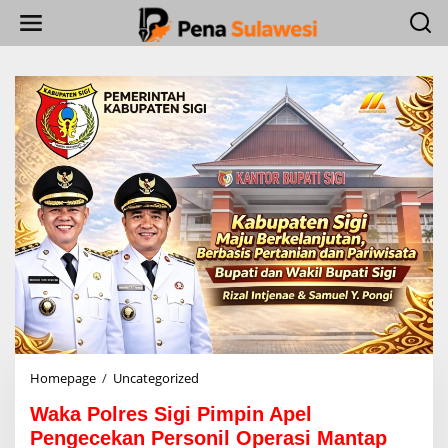
L
e
w
a
t
i
k
e
k
o
n
t
e
n
Homepage
/
Uncategorized
W
a
Waka Polres Sigi Pimpin Apel
k
a
Pengecekan Personil Operasi Mantap