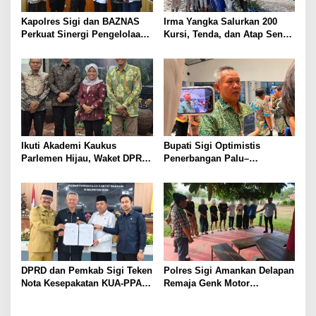
o
s
Kapolres Sigi dan BAZNAS
Irma Yangka Salurkan 200
Perkuat Sinergi Pengelolaan
Kursi, Tenda, dan Atap Seng
ZIS untuk Masyarakat
untuk Warga Tuwo dan
Boladangko
Ikuti Akademi Kaukus
Bupati Sigi Optimistis
Parlemen Hijau, Waket DPRD
Penerbangan Palu–
Sigi Dorong Penguatan
Guangzhou Dongkrak Ekspor
Carbon Market dan Fiskal
dan Kunjungan Wisatawan
Ekologis
DPRD dan Pemkab Sigi Teken
Polres Sigi Amankan Delapan
Nota Kesepakatan KUA-PPAS
Remaja Genk Motor
APBD 2027
Pascaperselisihan di Jalan
Lando Kalukubula