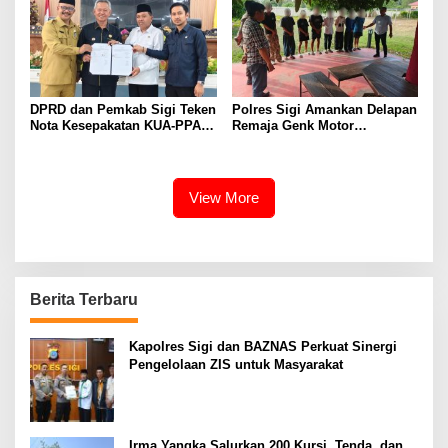
DPRD dan Pemkab Sigi Teken
Polres Sigi Amankan Delapan
Nota Kesepakatan KUA-PPAS
Remaja Genk Motor
APBD 2027
Pascaperselisihan di Jalan
Lando Kalukubula
View More
Berita Terbaru
Kapolres Sigi dan BAZNAS Perkuat Sinergi
Pengelolaan ZIS untuk Masyarakat
Irma Yangka Salurkan 200 Kursi, Tenda, dan