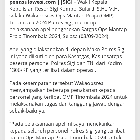
penasulawesi.com ||SIGI
– Wakil Kepala
p
P
Kepolisian Resor Sigi Kompol Sulardi S.H., M.H.
r
selaku Wakaopsres Ops Mantap Praja (OMP)
a
Tinombala 2024 Polres Sigi, memimpin
j
pelaksanaan apel pengecekan Satgas Ops Mantap
a
Praja Tinombala 2024, Selasa (03/09/2024).
T
i
n
Apel yang dilaksanakan di depan Mako Polres Sigi
o
ini yang diikuti oleh para Kasatgas, Kasubsatgas,
m
beserta personel Polres Sigi dan TNI dari Kodim
b
1306/KP yang terlibat dalam operasi.
a
l
a
Pada kesempatan tersebut Wakaopsres
2
menyampaikan beberapa penakanan kepada
0
personel yang terlibat OMP Tinombala 2024 untuk
2
melaksanakan tugas dan tanggung jawab dengan
4
sebaik-baiknya.
“Pada pelaksanaan apel ini saya menekankan
kepada seluruh personel Polres Sigi yang terlibat
dalam Ops Mantap Praja Tinombala 2024 untuk