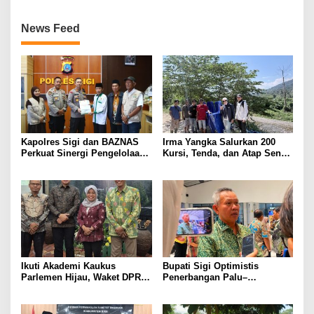
News Feed
Kapolres Sigi dan BAZNAS
Irma Yangka Salurkan 200
Perkuat Sinergi Pengelolaan
Kursi, Tenda, dan Atap Seng
ZIS untuk Masyarakat
untuk Warga Tuwo dan
Boladangko
Ikuti Akademi Kaukus
Bupati Sigi Optimistis
Parlemen Hijau, Waket DPRD
Penerbangan Palu–
Sigi Dorong Penguatan
Guangzhou Dongkrak Ekspor
Carbon Market dan Fiskal
dan Kunjungan Wisatawan
Ekologis