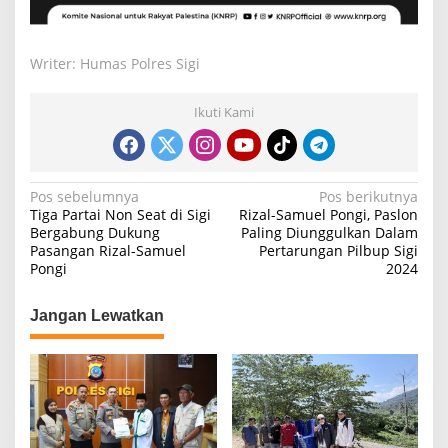
Writer: Humas Polres Sigi
Ikuti Kami
N
Pos sebelumnya
Pos berikutnya
Tiga Partai Non Seat di Sigi
Rizal-Samuel Pongi, Paslon
a
Bergabung Dukung
Paling Diunggulkan Dalam
Pasangan Rizal-Samuel
Pertarungan Pilbup Sigi
v
Pongi
2024
i
g
Jangan Lewatkan
a
s
i
p