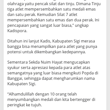
D
olahraga yaitu pencak silat dan tinju. Dimana Tinju
a
tiga atlet mempersembahkan satu medali emas
r
dan satu perak. Kemudian Silat 7 atlet
i
P
mempersembahkan satu emas dan dua perak. Ini
e
pencapaian yang sangat luar biasa,” ungkap
m
Kadispora.
d
a
Ditahun ini lanjut Kadis, Kabupaten Sigi merasa
bangga bisa menampilkan para atlet yang punya
potensi untuk dikembangkan kedepannya.
Sementara Sekda Nuim Hayat mengucapkan
syukur serta apresiasi kepada para atlet atas
semangatnya yang luar biasa mengikuti Popda di
Banggai, sehingga dapat mengharumkan nama
Kabupaten Sigi.
“Alhamdulillah dengan 10 orang telah
menyumbangkan medali dan kita bertengger di
peringkat ke tujuh.