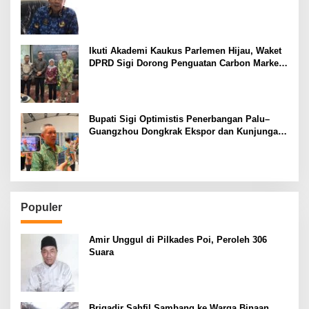
Keluarga
Ikuti Akademi Kaukus Parlemen Hijau, Waket
DPRD Sigi Dorong Penguatan Carbon Market
dan Fiskal Ekologis
Bupati Sigi Optimistis Penerbangan Palu–
Guangzhou Dongkrak Ekspor dan Kunjungan
Wisatawan
Populer
Amir Unggul di Pilkades Poi, Peroleh 306
Suara
Brigadir Sahfil Sambang ke Warga Binaan,