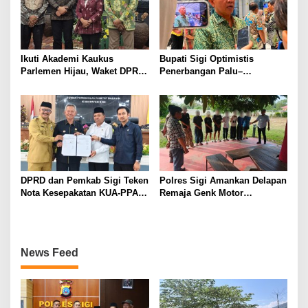
Ikuti Akademi Kaukus
Bupati Sigi Optimistis
Parlemen Hijau, Waket DPRD
Penerbangan Palu–
Sigi Dorong Penguatan
Guangzhou Dongkrak Ekspor
Carbon Market dan Fiskal
dan Kunjungan Wisatawan
Ekologis
DPRD dan Pemkab Sigi Teken
Polres Sigi Amankan Delapan
Nota Kesepakatan KUA-PPAS
Remaja Genk Motor
APBD 2027
Pascaperselisihan di Jalan
Lando Kalukubula
News Feed