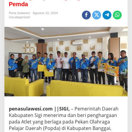
n
Pemda
g
M
Pena Sulawesi
Agustus 10, 2024
e
Uncategorized
d
a
l
i
E
m
a
s
d
a
n
P
e
r
a
k
,
penasulawesi.com ||SIGI,
– Pemerintah Daerah
A
Kabupaten Sigi menerima dan beri penghargaan
t
pada Atlet yang berlaga pada Pekan Olahraga
l
Pelajar Daerah (Popda) di Kabupaten Banggai,
e