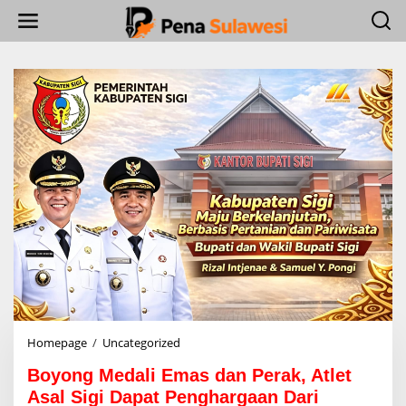
L
e
w
a
t
i
k
e
k
o
n
t
e
n
Homepage
/
Uncategorized
B
o
Boyong Medali Emas dan Perak, Atlet
y
o
Asal Sigi Dapat Penghargaan Dari