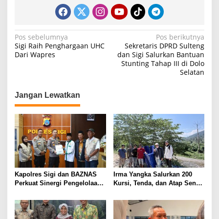
N
Pos sebelumnya
Pos berikutnya
Sigi Raih Penghargaan UHC
Sekretaris DPRD Sulteng
a
Dari Wapres
dan Sigi Salurkan Bantuan
Stunting Tahap III di Dolo
v
Selatan
i
g
Jangan Lewatkan
a
s
i
p
o
s
Kapolres Sigi dan BAZNAS
Irma Yangka Salurkan 200
Perkuat Sinergi Pengelolaan
Kursi, Tenda, dan Atap Seng
ZIS untuk Masyarakat
untuk Warga Tuwo dan
Boladangko