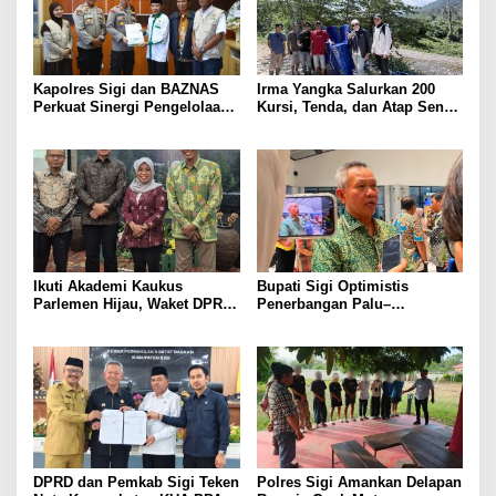
Kapolres Sigi dan BAZNAS
Irma Yangka Salurkan 200
Perkuat Sinergi Pengelolaan
Kursi, Tenda, dan Atap Seng
ZIS untuk Masyarakat
untuk Warga Tuwo dan
Boladangko
Ikuti Akademi Kaukus
Bupati Sigi Optimistis
Parlemen Hijau, Waket DPRD
Penerbangan Palu–
Sigi Dorong Penguatan
Guangzhou Dongkrak Ekspor
Carbon Market dan Fiskal
dan Kunjungan Wisatawan
Ekologis
DPRD dan Pemkab Sigi Teken
Polres Sigi Amankan Delapan