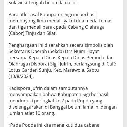
t
Sulawesi Tengah belum lama ini.
A
s
Para atlet asal Kabupaten Sigi ini berhasil
a
memboyong lima medali, yakni dua medali emas
l
dan tiga medali perak pada Cabang Olahraga
S
i
(Cabor) Tinju dan Silat.
g
i
Penghargaan ini diserahkan secara simbolis oleh
D
Sekretaris Daerah (Sekda) Drs Nuim Hayat
a
bersama Kepala Dinas Kepala Dinas Pemuda dan
p
a
Olahraga (Dispora) Sigi, Jufrin, berlangsung di Café
t
Lotus Garden Sunju. Kec. Marawola, Sabtu
P
(10/8/2024).
e
n
Kadispora Jufrin dalam sambutannya
g
h
menyampaikan bahwa Kabupaten Sigi berhasil
a
menduduki peringkat ke 7 pada Popda yang
r
diselenggarakan di Banggai belum lama ini dengan
g
jumlah atlet 10 orang.
a
a
n
“Pada Popda ini kita mengikuti dua cabang