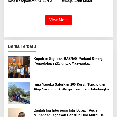
Nota Kesepakatan KUA-PPAS
Remaja Genk Motor
APBD 2027
Pascaperselisihan di Jalan
Lando Kalukubula
View More
Berita Terbaru
Kapolres Sigi dan BAZNAS Perkuat Sinergi
Pengelolaan ZIS untuk Masyarakat
Irma Yangka Salurkan 200 Kursi, Tenda, dan
Atap Seng untuk Warga Tuwo dan Boladangko
Bantah Isu Intervensi Istri Bupati, Agus
Munandar Tegaskan Pensiun Dini Murni Demi