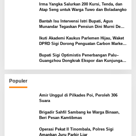
Irma Yangka Salurkan 200 Kursi, Tenda, dan
Atap Seng untuk Warga Tuwo dan Boladangko
Bantah Isu Intervensi Istri Bupati, Agus
Munandar Tegaskan Pensiun Dini Murni Demi
Keluarga
Ikuti Akademi Kaukus Parlemen Hijau, Waket
DPRD Sigi Dorong Penguatan Carbon Market
dan Fiskal Ekologis
Bupati Sigi Optimistis Penerbangan Palu–
Guangzhou Dongkrak Ekspor dan Kunjungan
Wisatawan
Populer
Amir Unggul di Pilkades Poi, Peroleh 306
Suara
Brigadir Sahfil Sambang ke Warga Binaan,
Beri Pesan Kamtibmas
Operasi Pekat II Tinombala, Polres Sigi
Amankan Juru Parkir Liar