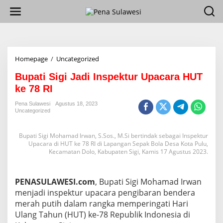
L
e
w
a
t
i
k
Homepage
/
Uncategorized
B
e
u
k
Bupati Sigi Jadi Inspektur Upacara HUT
p
o
a
ke 78 RI
n
t
t
i
Pena Sulawesi
Agustus 18, 2023
e
Uncategorized
S
n
i
g
Bupati Sigi Mohamad Irwan, S.Sos., M.Si bertindak sebagai Inspektur
i
Upacara di HUT ke 78 RI di Lapangan Sepak Bola Desa Kota Pulu,
J
Kecamatan Dolo, Kabupaten Sigi, Kamis 17 Agustus 2023.
a
d
i
PENASULAWESI.com
, Bupati Sigi Mohamad Irwan
I
menjadi inspektur upacara pengibaran bendera
n
s
merah putih dalam rangka memperingati Hari
p
Ulang Tahun (HUT) ke-78 Republik Indonesia di
e