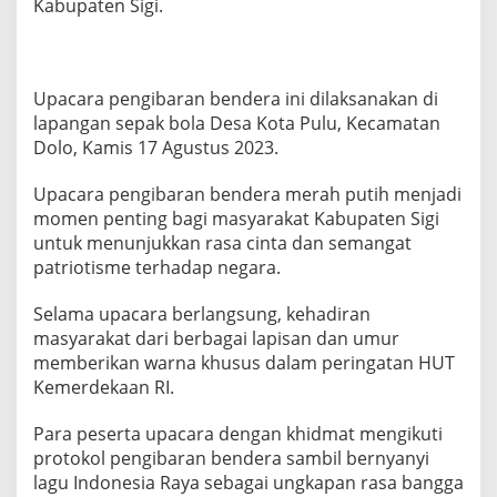
Kabupaten Sigi.
k
t
u
r
U
Upacara pengibaran bendera ini dilaksanakan di
p
lapangan sepak bola Desa Kota Pulu, Kecamatan
a
Dolo, Kamis 17 Agustus 2023.
c
a
Upacara pengibaran bendera merah putih menjadi
r
a
momen penting bagi masyarakat Kabupaten Sigi
H
untuk menunjukkan rasa cinta dan semangat
U
patriotisme terhadap negara.
T
k
Selama upacara berlangsung, kehadiran
e
7
masyarakat dari berbagai lapisan dan umur
8
memberikan warna khusus dalam peringatan HUT
R
Kemerdekaan RI.
I
Para peserta upacara dengan khidmat mengikuti
protokol pengibaran bendera sambil bernyanyi
lagu Indonesia Raya sebagai ungkapan rasa bangga