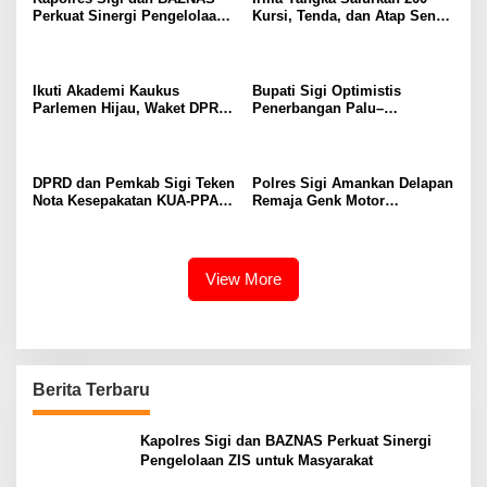
Perkuat Sinergi Pengelolaan
Kursi, Tenda, dan Atap Seng
ZIS untuk Masyarakat
untuk Warga Tuwo dan
Boladangko
Ikuti Akademi Kaukus
Bupati Sigi Optimistis
Parlemen Hijau, Waket DPRD
Penerbangan Palu–
Sigi Dorong Penguatan
Guangzhou Dongkrak Ekspor
Carbon Market dan Fiskal
dan Kunjungan Wisatawan
Ekologis
DPRD dan Pemkab Sigi Teken
Polres Sigi Amankan Delapan
Nota Kesepakatan KUA-PPAS
Remaja Genk Motor
APBD 2027
Pascaperselisihan di Jalan
Lando Kalukubula
View More
Berita Terbaru
Kapolres Sigi dan BAZNAS Perkuat Sinergi
Pengelolaan ZIS untuk Masyarakat