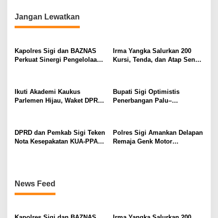
i
g
Jangan Lewatkan
a
s
Kapolres Sigi dan BAZNAS
Irma Yangka Salurkan 200
i
Perkuat Sinergi Pengelolaan
Kursi, Tenda, dan Atap Seng
p
ZIS untuk Masyarakat
untuk Warga Tuwo dan
Boladangko
o
Ikuti Akademi Kaukus
Bupati Sigi Optimistis
s
Parlemen Hijau, Waket DPRD
Penerbangan Palu–
Sigi Dorong Penguatan
Guangzhou Dongkrak Ekspor
Carbon Market dan Fiskal
dan Kunjungan Wisatawan
Ekologis
DPRD dan Pemkab Sigi Teken
Polres Sigi Amankan Delapan
Nota Kesepakatan KUA-PPAS
Remaja Genk Motor
APBD 2027
Pascaperselisihan di Jalan
Lando Kalukubula
News Feed
Kapolres Sigi dan BAZNAS
Irma Yangka Salurkan 200