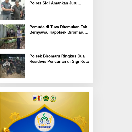
Polres Sigi Amankan Juru
Parkir Liar
Pemuda di Tuva Ditemukan Tak
Bernyawa, Kapolsek Biromaru:
dugaan kematian korban masih
kita dalami
Polsek Biromaru Ringkus Dua
Residivis Pencurian di Sigi Kota