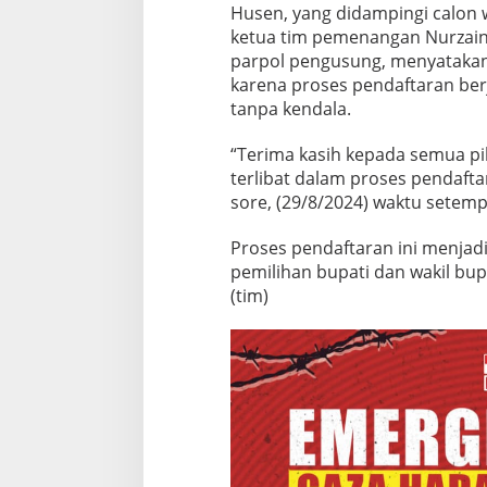
4
Husen, yang didampingi calon w
ketua tim pemenangan Nurzain 
parpol pengusung, menyatakan
karena proses pendaftaran berj
tanpa kendala.
“Terima kasih kepada semua pi
terlibat dalam proses pendaftar
sore, (29/8/2024) waktu setemp
Proses pendaftaran ini menjad
pemilihan bupati dan wakil bup
(tim)