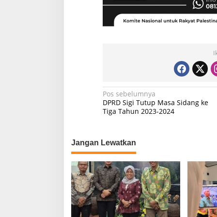
I
N
Pos sebelumnya
DPRD Sigi Tutup Masa Sidang ke
a
Tiga Tahun 2023-2024
v
i
Jangan Lewatkan
g
a
s
i
p