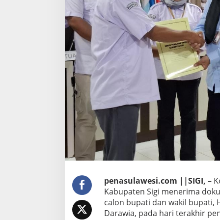
y
a
t
a
k
a
n
L
e
n
g
k
a
p
,
H
u
s
e
n
-
penasulawesi.com ||SIGI,
– K
A
Kabupaten Sigi menerima dok
y
calon bupati dan wakil bupati
u
Darawia, pada hari terakhir pe
b