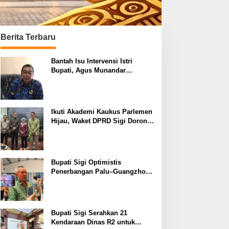
Berita Terbaru
Bantah Isu Intervensi Istri
Bupati, Agus Munandar
Tegaskan Pensiun Dini Murni
Demi Keluarga
Ikuti Akademi Kaukus Parlemen
Hijau, Waket DPRD Sigi Dorong
Penguatan Carbon Market dan
Fiskal Ekologis
Bupati Sigi Optimistis
Penerbangan Palu–Guangzhou
Dongkrak Ekspor dan
Kunjungan Wisatawan
Bupati Sigi Serahkan 21
Kendaraan Dinas R2 untuk