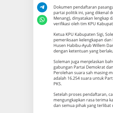
R
e
Dokumen pendaftaran pasanga
s
partai politik ini, yang dike
m
Menang), dinyatakan lengkap d
i
verifikasi oleh tim KPU Kabupat
M
a
j
Ketua KPU Kabupaten Sigi, So
u
pemeriksaan kelengkapan dan
d
Husen Habibu-Ayub Willem Dar
i
dengan ketentuan yang berlaku
P
i
l
Soleman juga menjelaskan bahw
k
gabungan Partai Demokrat dan P
a
Perolehan suara sah masing-ma
d
adalah 16.254 suara untuk Par
a
S
PKS.
i
g
Setelah proses pendaftaran, c
i
mengungkapkan rasa terima ka
2
dan semua pihak yang terlibat
0
2