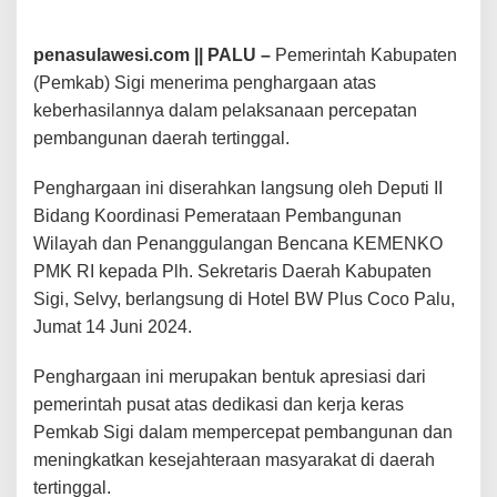
r
c
e
penasulawesi.com || PALU –
Pemerintah Kabupaten
p
(Pemkab) Sigi menerima penghargaan atas
a
t
keberhasilannya dalam pelaksanaan percepatan
a
pembangunan daerah tertinggal.
n
P
e
Penghargaan ini diserahkan langsung oleh Deputi II
m
Bidang Koordinasi Pemerataan Pembangunan
b
Wilayah dan Penanggulangan Bencana KEMENKO
a
n
PMK RI kepada Plh. Sekretaris Daerah Kabupaten
g
Sigi, Selvy, berlangsung di Hotel BW Plus Coco Palu,
u
n
Jumat 14 Juni 2024.
a
n
Penghargaan ini merupakan bentuk apresiasi dari
D
a
pemerintah pusat atas dedikasi dan kerja keras
e
Pemkab Sigi dalam mempercepat pembangunan dan
r
meningkatkan kesejahteraan masyarakat di daerah
a
h
tertinggal.