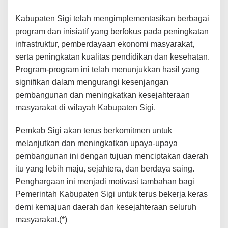
T
e
Kabupaten Sigi telah mengimplementasikan berbagai
r
t
program dan inisiatif yang berfokus pada peningkatan
i
infrastruktur, pemberdayaan ekonomi masyarakat,
n
serta peningkatan kualitas pendidikan dan kesehatan.
g
g
Program-program ini telah menunjukkan hasil yang
a
signifikan dalam mengurangi kesenjangan
l
d
pembangunan dan meningkatkan kesejahteraan
a
masyarakat di wilayah Kabupaten Sigi.
r
i
Pemkab Sigi akan terus berkomitmen untuk
K
e
melanjutkan dan meningkatkan upaya-upaya
m
pembangunan ini dengan tujuan menciptakan daerah
e
n
itu yang lebih maju, sejahtera, dan berdaya saing.
t
Penghargaan ini menjadi motivasi tambahan bagi
r
Pemerintah Kabupaten Sigi untuk terus bekerja keras
i
a
demi kemajuan daerah dan kesejahteraan seluruh
n
masyarakat.(*)