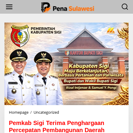
L
e
w
a
t
i
k
e
k
o
n
t
e
n
Homepage
/
Uncategorized
P
e
Pemkab Sigi Terima Penghargaan
m
k
Percepatan Pembangunan Daerah