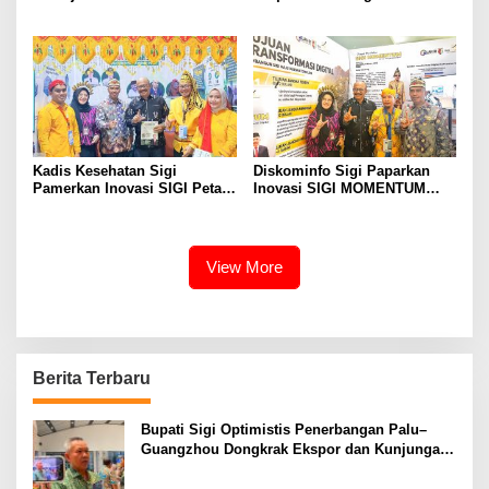
Pascaperselisihan di Jalan
Usulkan Gedung Layanan
Lando Kalukubula
Baru
Kadis Kesehatan Sigi
Diskominfo Sigi Paparkan
Pamerkan Inovasi SIGI Petani
Inovasi SIGI MOMENTUM
Sehat Merah Putih di PKN
Pada Pameran dan Seminar
Tingkat II LAN Makassar
Implementasi Proyek
Perubahan PKN Tingkat II
Lan Makassar
View More
Berita Terbaru
Bupati Sigi Optimistis Penerbangan Palu–
Guangzhou Dongkrak Ekspor dan Kunjungan
Wisatawan