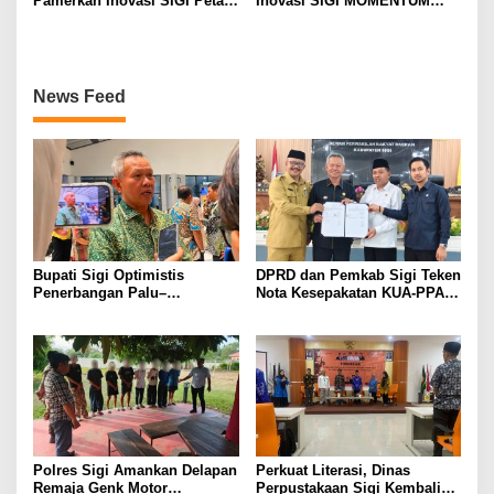
Pamerkan Inovasi SIGI Petani
Inovasi SIGI MOMENTUM
Sehat Merah Putih di PKN
Pada Pameran dan Seminar
Tingkat II LAN Makassar
Implementasi Proyek
Perubahan PKN Tingkat II
Lan Makassar
News Feed
Bupati Sigi Optimistis
DPRD dan Pemkab Sigi Teken
Penerbangan Palu–
Nota Kesepakatan KUA-PPAS
Guangzhou Dongkrak Ekspor
APBD 2027
dan Kunjungan Wisatawan
Polres Sigi Amankan Delapan
Perkuat Literasi, Dinas
Remaja Genk Motor
Perpustakaan Sigi Kembali