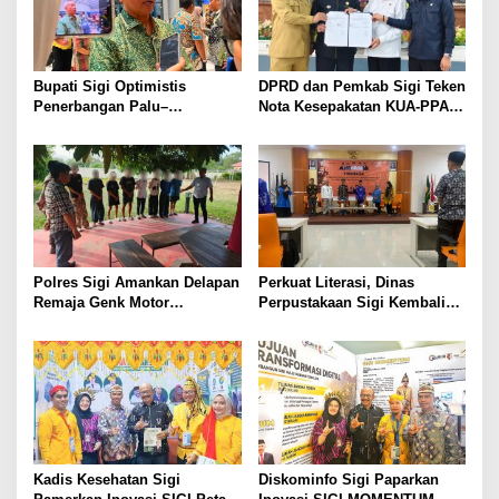
p
o
s
Bupati Sigi Optimistis
DPRD dan Pemkab Sigi Teken
Penerbangan Palu–
Nota Kesepakatan KUA-PPAS
Guangzhou Dongkrak Ekspor
APBD 2027
dan Kunjungan Wisatawan
Polres Sigi Amankan Delapan
Perkuat Literasi, Dinas
Remaja Genk Motor
Perpustakaan Sigi Kembali
Pascaperselisihan di Jalan
Usulkan Gedung Layanan
Lando Kalukubula
Baru
Kadis Kesehatan Sigi
Diskominfo Sigi Paparkan