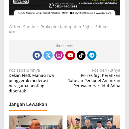
Writer: Sumber: Prokopim Kabupaten Sigi
Editor:
Ardi
Ikuti Kami
N
Pos sebelumnya
Pos berikutnya
Dekan FEBI: Mahasiswa
Polres Sigi Kerahkan
a
penggerak moderasi
Ratusan Personel Amankan
beragama penting
Perayaan Hari Idul Adha
v
dibentuk
i
g
Jangan Lewatkan
a
s
i