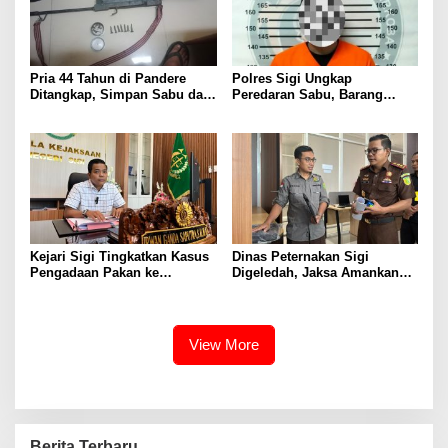
Pria 44 Tahun di Pandere
Polres Sigi Ungkap
Ditangkap, Simpan Sabu dan
Peredaran Sabu, Barang
Senjata Rakitan serta Amunisi
Bukti 0,39 Gram Diamankan
Kejari Sigi Tingkatkan Kasus
Dinas Peternakan Sigi
Pengadaan Pakan ke
Digeledah, Jaksa Amankan
Penyidikan, 20 Saksi Sudah
Sejumlah Dokumen Penting
Diperiksa
View More
Berita Terbaru