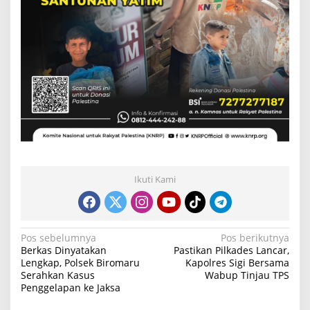
Ikuti Kami
N
Pos sebelumnya
Pos berikutnya
Berkas Dinyatakan
Pastikan Pilkades Lancar,
a
Lengkap, Polsek Biromaru
Kapolres Sigi Bersama
Serahkan Kasus
Wabup Tinjau TPS
v
Penggelapan ke Jaksa
i