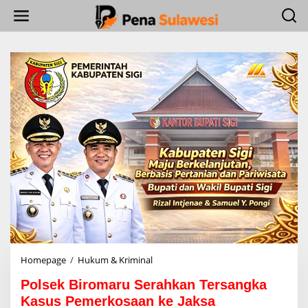
L
e
w
a
t
i
k
e
k
o
n
t
e
n
Homepage
/
Hukum & Kriminal
P
o
Polsek Biromaru Serahkan Tersangka
l
s
Kasus Pemerkosaan ke Jaksa