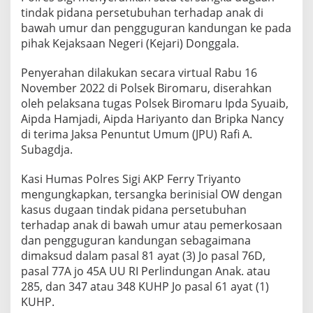
k
tindak pidana persetubuhan terhadap anak di
a
bawah umur dan pengguguran kandungan ke pada
K
a
pihak Kejaksaan Negeri (Kejari) Donggala.
s
u
Penyerahan dilakukan secara virtual Rabu 16
s
November 2022 di Polsek Biromaru, diserahkan
P
oleh pelaksana tugas Polsek Biromaru Ipda Syuaib,
e
m
Aipda Hamjadi, Aipda Hariyanto dan Bripka Nancy
e
di terima Jaksa Penuntut Umum (JPU) Rafi A.
r
Subagdja.
k
o
Kasi Humas Polres Sigi AKP Ferry Triyanto
s
a
mengungkapkan, tersangka berinisial OW dengan
a
kasus dugaan tindak pidana persetubuhan
n
terhadap anak di bawah umur atau pemerkosaan
k
dan pengguguran kandungan sebagaimana
e
dimaksud dalam pasal 81 ayat (3) Jo pasal 76D,
J
a
pasal 77A jo 45A UU RI Perlindungan Anak. atau
k
285, dan 347 atau 348 KUHP Jo pasal 61 ayat (1)
s
KUHP.
a