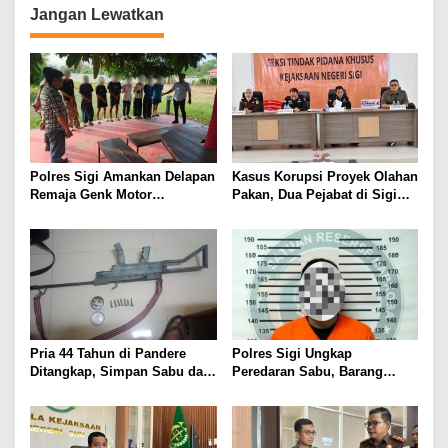
g
Jangan Lewatkan
a
s
i
p
o
s
Polres Sigi Amankan Delapan
Kasus Korupsi Proyek Olahan
Remaja Genk Motor
Pakan, Dua Pejabat di Sigi
Pascaperselisihan di Jalan
Resmi Jadi Tersangka
Lando Kalukubula
Pria 44 Tahun di Pandere
Polres Sigi Ungkap
Ditangkap, Simpan Sabu dan
Peredaran Sabu, Barang
Senjata Rakitan serta Amunisi
Bukti 0,39 Gram Diamankan