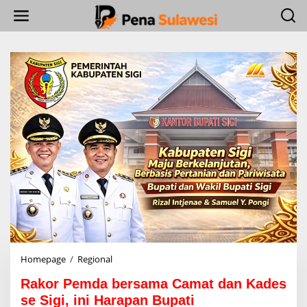
L
e
w
a
t
i
k
e
k
o
n
t
e
n
Homepage
/
Regional
R
a
Rakor Pemda bersama Camat dan Kades
k
o
se Sigi, ini Harapan Bupati