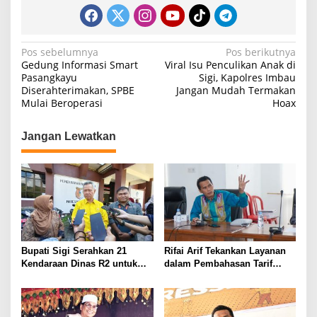
N
Pos sebelumnya
Pos berikutnya
Gedung Informasi Smart
Viral Isu Penculikan Anak di
a
Pasangkayu
Sigi, Kapolres Imbau
Diserahterimakan, SPBE
Jangan Mudah Termakan
v
Mulai Beroperasi
Hoax
i
g
Jangan Lewatkan
a
s
i
p
o
s
Bupati Sigi Serahkan 21
Rifai Arif Tekankan Layanan
Kendaraan Dinas R2 untuk
dalam Pembahasan Tarif
Operasional Sekolah di
RSUD Torabelo
Kulawi Raya