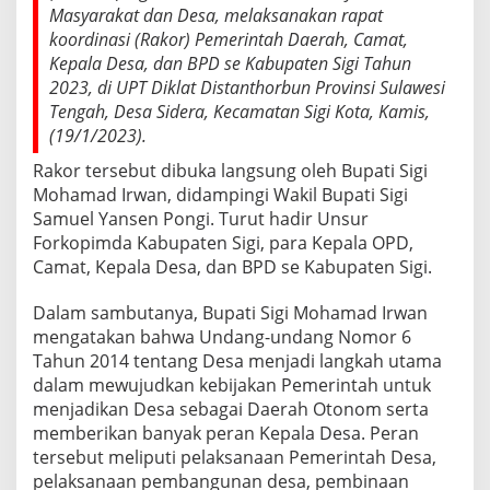
s
Masyarakat dan Desa, melaksanakan rapat
s
koordinasi (Rakor) Pemerintah Daerah, Camat,
e
Kepala Desa, dan BPD se Kabupaten Sigi Tahun
S
i
2023, di UPT Diklat Distanthorbun Provinsi Sulawesi
g
Tengah, Desa Sidera, Kecamatan Sigi Kota, Kamis,
i
(19/1/2023).
,
i
Rakor tersebut dibuka langsung oleh Bupati Sigi
n
Mohamad Irwan, didampingi Wakil Bupati Sigi
i
Samuel Yansen Pongi. Turut hadir Unsur
H
Forkopimda Kabupaten Sigi, para Kepala OPD,
a
r
Camat, Kepala Desa, dan BPD se Kabupaten Sigi.
a
p
Dalam sambutanya, Bupati Sigi Mohamad Irwan
a
mengatakan bahwa Undang-undang Nomor 6
n
Tahun 2014 tentang Desa menjadi langkah utama
B
u
dalam mewujudkan kebijakan Pemerintah untuk
p
menjadikan Desa sebagai Daerah Otonom serta
a
memberikan banyak peran Kepala Desa. Peran
t
tersebut meliputi pelaksanaan Pemerintah Desa,
i
pelaksanaan pembangunan desa, pembinaan