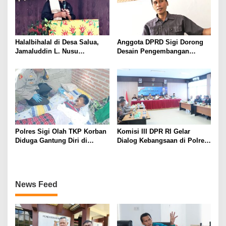
Halalbihalal di Desa Salua,
Anggota DPRD Sigi Dorong
Jamaluddin L. Nusu
Desain Pengembangan
Tekankan Hikmah Kesabaran
Wisata Danau Lindu
dan Keikhlasan
Polres Sigi Olah TKP Korban
Komisi III DPR RI Gelar
Diduga Gantung Diri di
Dialog Kebangsaan di Polres
Kabobona
Sigi
News Feed