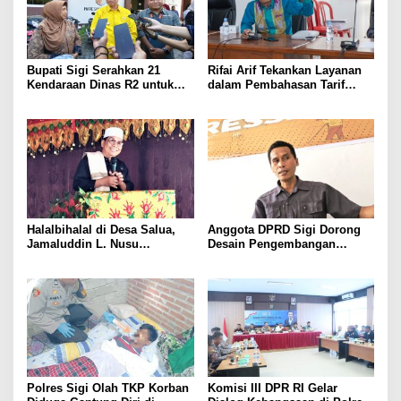
Bupati Sigi Serahkan 21
Rifai Arif Tekankan Layanan
Kendaraan Dinas R2 untuk
dalam Pembahasan Tarif
Operasional Sekolah di
RSUD Torabelo
Kulawi Raya
Halalbihalal di Desa Salua,
Anggota DPRD Sigi Dorong
Jamaluddin L. Nusu
Desain Pengembangan
Tekankan Hikmah Kesabaran
Wisata Danau Lindu
dan Keikhlasan
Polres Sigi Olah TKP Korban
Komisi III DPR RI Gelar