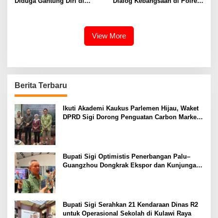
Diduga Gantung Diri di
Dialog Kebangsaan di Polres
Kabobona
Sigi
View More
Berita Terbaru
Ikuti Akademi Kaukus Parlemen Hijau, Waket
DPRD Sigi Dorong Penguatan Carbon Market
dan Fiskal Ekologis
Bupati Sigi Optimistis Penerbangan Palu–
Guangzhou Dongkrak Ekspor dan Kunjungan
Wisatawan
Bupati Sigi Serahkan 21 Kendaraan Dinas R2
untuk Operasional Sekolah di Kulawi Raya