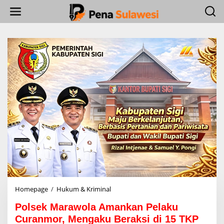
L
e
w
a
t
i
k
e
k
o
n
t
e
n
Homepage
/
Hukum & Kriminal
P
o
Polsek Marawola Amankan Pelaku
l
s
Curanmor, Mengaku Beraksi di 15 TKP