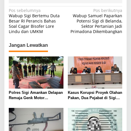
N
Pos sebelumnya
Pos berikutnya
Wabup Sigi Bertemu Duta
Wabup Samuel Paparkan
a
Besar RI Perancis Bahas
Potensi Sigi di Belanda,
Soal Cagar Bisofer Lore
Sektor Pertanian Jadi
v
Lindu dan UMKM
Primadona Dikembangkan
i
g
Jangan Lewatkan
a
s
i
p
o
s
Polres Sigi Amankan Delapan
Kasus Korupsi Proyek Olahan
Remaja Genk Motor
Pakan, Dua Pejabat di Sigi
Pascaperselisihan di Jalan
Resmi Jadi Tersangka
Lando Kalukubula