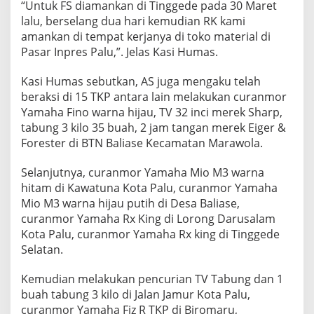
“Untuk FS diamankan di Tinggede pada 30 Maret
T
K
lalu, berselang dua hari kemudian RK kami
P
amankan di tempat kerjanya di toko material di
Pasar Inpres Palu,”. Jelas Kasi Humas.
Kasi Humas sebutkan, AS juga mengaku telah
beraksi di 15 TKP antara lain melakukan curanmor
Yamaha Fino warna hijau, TV 32 inci merek Sharp,
tabung 3 kilo 35 buah, 2 jam tangan merek Eiger &
Forester di BTN Baliase Kecamatan Marawola.
Selanjutnya, curanmor Yamaha Mio M3 warna
hitam di Kawatuna Kota Palu, curanmor Yamaha
Mio M3 warna hijau putih di Desa Baliase,
curanmor Yamaha Rx King di Lorong Darusalam
Kota Palu, curanmor Yamaha Rx king di Tinggede
Selatan.
Kemudian melakukan pencurian TV Tabung dan 1
buah tabung 3 kilo di Jalan Jamur Kota Palu,
curanmor Yamaha Fiz R TKP di Biromaru,