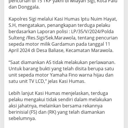
pencurian di 15 TKP yakni di wilayah Sigi, Kota Palu
r
dan Donggala.
a
n
m
Kapolres Sigi melalui Kasi Humas Iptu Nuim Hayat,
o
S.H, mengatakan, penangkapan terduga pelaku
r
berdasarkan Laporan polisi : LP/35/V/2024/Polda
,
Sulteng /Res.Sigi/Sek.Marawola, tentang pencurian
M
e
sepeda motor milik Gardamun pada tanggal 11
n
April 2024 di Desa Baliase, Kecamatan Marawola.
g
a
“Saat diamankan AS tidak melakukan perlawanan.
k
Untuk barang bukti yang telah disita berupa satu
u
B
unit sepeda motor Yamaha Fino warna hijau dan
e
satu unit TV LCD,” jelas Kasi Humas.
r
a
Lebih lanjut Kasi Humas menjelaskan, terduga
k
pelaku mengakui tidak sendiri dalam melakukan
s
i
aksi jahatnya, melainkan bersama rekannya
d
berinisial (FS) dan (RK) yang telah diamankan
i
sebelumnya.
1
5