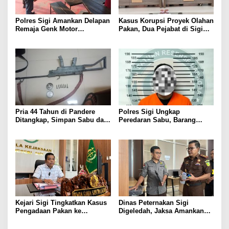
Polres Sigi Amankan Delapan
Kasus Korupsi Proyek Olahan
Remaja Genk Motor
Pakan, Dua Pejabat di Sigi
Pascaperselisihan di Jalan
Resmi Jadi Tersangka
Lando Kalukubula
Pria 44 Tahun di Pandere
Polres Sigi Ungkap
Ditangkap, Simpan Sabu dan
Peredaran Sabu, Barang
Senjata Rakitan serta Amunisi
Bukti 0,39 Gram Diamankan
Kejari Sigi Tingkatkan Kasus
Dinas Peternakan Sigi
Pengadaan Pakan ke
Digeledah, Jaksa Amankan
Penyidikan, 20 Saksi Sudah
Sejumlah Dokumen Penting
Diperiksa