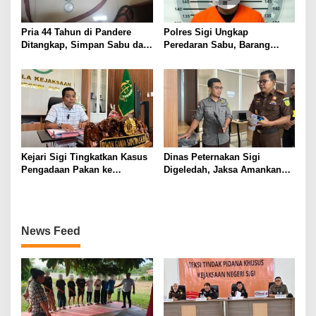
Pria 44 Tahun di Pandere
Polres Sigi Ungkap
Ditangkap, Simpan Sabu dan
Peredaran Sabu, Barang
Senjata Rakitan serta Amunisi
Bukti 0,39 Gram Diamankan
Kejari Sigi Tingkatkan Kasus
Dinas Peternakan Sigi
Pengadaan Pakan ke
Digeledah, Jaksa Amankan
Penyidikan, 20 Saksi Sudah
Sejumlah Dokumen Penting
Diperiksa
News Feed