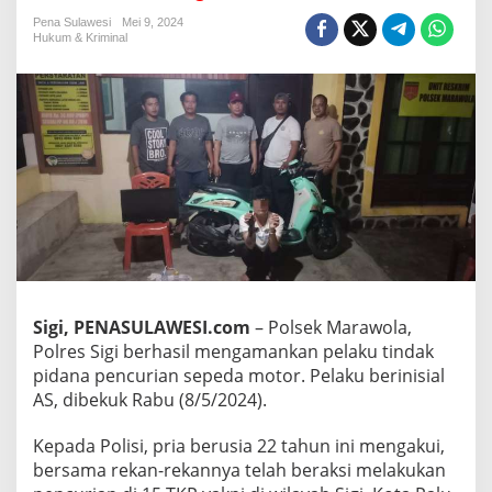
e
k
Pena Sulawesi
Mei 9, 2024
Hukum & Kriminal
M
a
r
a
w
o
l
a
A
m
a
n
k
a
n
Sigi, PENASULAWESI.com
– Polsek Marawola,
P
Polres Sigi berhasil mengamankan pelaku tindak
e
pidana pencurian sepeda motor. Pelaku berinisial
l
AS, dibekuk Rabu (8/5/2024).
a
k
u
Kepada Polisi, pria berusia 22 tahun ini mengakui,
C
bersama rekan-rekannya telah beraksi melakukan
u