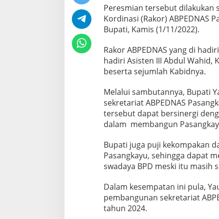
a
Peresmian tersebut dilakukan 
y
Kordinasi (Rakor) ABPEDNAS Pa
u
Bupati, Kamis (1/11/2022).
Rakor ABPEDNAS yang di hadiri 
hadiri Asisten III Abdul Wahid,
beserta sejumlah Kabidnya.
Melalui sambutannya, Bupati 
sekretariat ABPEDNAS Pasang
tersebut dapat bersinergi den
dalam membangun Pasangkayu l
Bupati juga puji kekompakan 
Pasangkayu, sehingga dapat me
swadaya BPD meski itu masih s
Dalam kesempatan ini pula, Ya
pembangunan sekretariat ABP
tahun 2024.