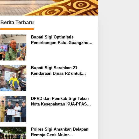
Berita Terbaru
Bupati Sigi Optimistis
Penerbangan Palu–Guangzhou
Dongkrak Ekspor dan
Kunjungan Wisatawan
Bupati Sigi Serahkan 21
Kendaraan Dinas R2 untuk
Operasional Sekolah di Kulawi
Raya
DPRD dan Pemkab Sigi Teken
Nota Kesepakatan KUA-PPAS
APBD 2027
Polres Sigi Amankan Delapan
Remaja Genk Motor