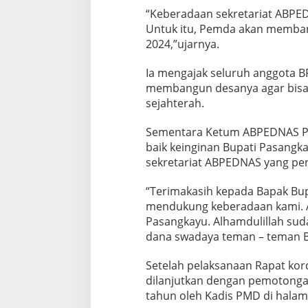
“Keberadaan sekretariat ABPE
Untuk itu, Pemda akan memb
2024,”ujarnya.
Ia mengajak seluruh anggota 
membangun desanya agar bisa
sejahterah.
Sementara Ketum ABPEDNAS P
baik keinginan Bupati Pasan
sekretariat ABPEDNAS yang pe
“Terimakasih kepada Bapak Bu
mendukung keberadaan kami. A
Pasangkayu. Alhamdulillah suda
dana swadaya teman – teman B
Setelah pelaksanaan Rapat kor
dilanjutkan dengan pemotong
tahun oleh Kadis PMD di hala