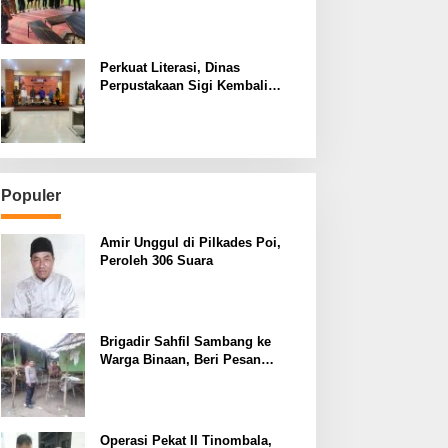
Pascaperselisihan di Jalan
Lando Kalukubula
Perkuat Literasi, Dinas
Perpustakaan Sigi Kembali
Usulkan Gedung Layanan Baru
Populer
Amir Unggul di Pilkades Poi,
Peroleh 306 Suara
Brigadir Sahfil Sambang ke
Warga Binaan, Beri Pesan
Kamtibmas
Operasi Pekat II Tinombala,