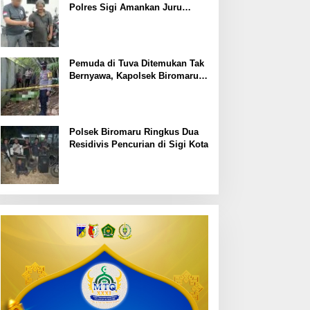
Polres Sigi Amankan Juru
Parkir Liar
Pemuda di Tuva Ditemukan Tak
Bernyawa, Kapolsek Biromaru:
dugaan kematian korban masih
kita dalami
Polsek Biromaru Ringkus Dua
Residivis Pencurian di Sigi Kota